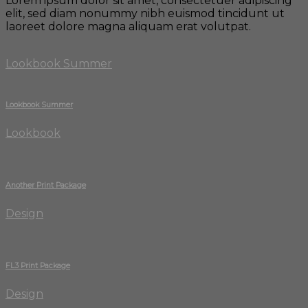
Lorem ipsum dolor sit amet, consectetuer adipiscing
elit, sed diam nonummy nibh euismod tincidunt ut
laoreet dolore magna aliquam erat volutpat.
Lookbook Summer
Lookbook Summer
Lookbook
Another Print Package
Design
FL3 Print Package
Design